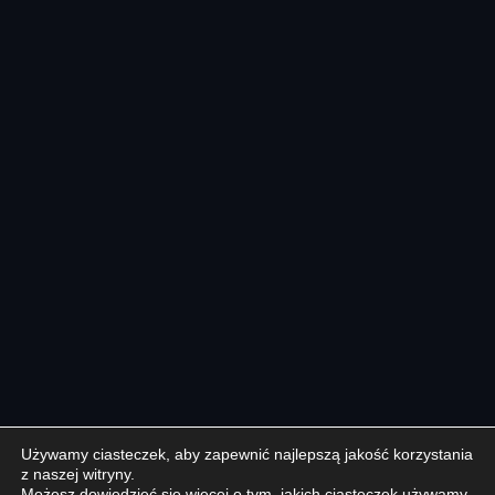
Używamy ciasteczek, aby zapewnić najlepszą jakość korzystania
z naszej witryny.
Możesz dowiedzieć się więcej o tym, jakich ciasteczek używamy,