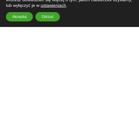
lub wyłączyć je w
ustawieniach
.
Akceptuj
Odrzuć